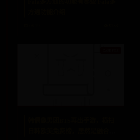
Fala多方通的功能有哪些 Fala多
方通功能介绍
📅 06-29
👁️ 9283
韩偶像男团BTS再出手游，横扫
日韩欧美免费榜，居然是融合三