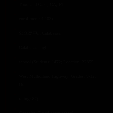
Thousand Oaks, CA; FT
enrollment: 4,103)
公立高中in Calabasas:
Calabasas High
school (Students: 1472; Location: 22855
West Mulholland Highway; Grades: 9-12;
Our
rating: 87)