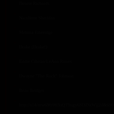
Denise Richards
Nicollette Sheridan
Melissa Etheridge
Drake (Drake!)
Eddie Cibrian/LeAnn Rimes
Dwayne "The Rock" Johnson
Beau Bridges
http://s14/mw690/003oQT9ugy6SDZ6tWjj2d&690