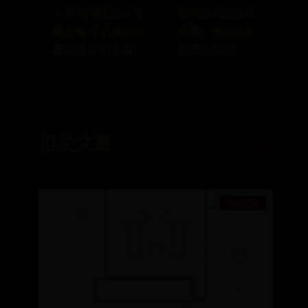
← 手机淘宝怎么收
地铁怎么坐怎么
藏店铺-手机淘宝收
买票？地铁怎样
藏店铺方法[多图]
购票乘坐呢? →
相关文章