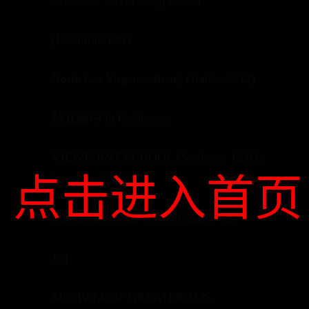
Gozeales, David camp school
(Location: 1301
North Las Virgenes Road; Grades: 7-12)
私立高中 in Calabasas:
VIEWPOINT SCHOOL (Students: 1,203;
点击进入首页
Location: 23620
MULHOLLAND HWY; Grades: KG -
12)
MESIVTA OF GREATER LOS