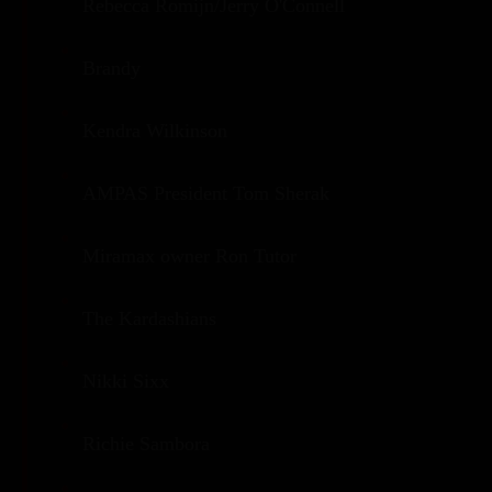
Rebecca Romijn/Jerry O'Connell
Brandy
Kendra Wilkinson
AMPAS President Tom Sherak
Miramax owner Ron Tutor
The Kardashians
Nikki Sixx
Richie Sambora