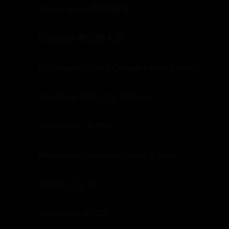
Middle School提供教育。
Calabasas 附近的大学
Los Angeles Pierce College (about 6 miles;
Woodland Hills, CA; Full-time
enrollment: 10,996)
Pepperdine University (about 8 miles;
Malibu, CA; FT
enrollment: 6,722)