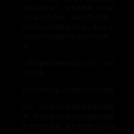
可能只是卡住了，很容易修复。我们将
向您展示如何操作。如果这不起作用，
您仍然可以退回您的显示器；我们在此
建议的任何内容都不会使您的保修失
效。
让我们看看如何修复屏幕上的热、死或
卡住像素。
如何测试新屏幕上的像素卡住或死像素
是的，您应该测试任何新显示器的像素
差。您可以简单地通过基本颜色的调色
板运行您的屏幕，以及使用像EIZO监视