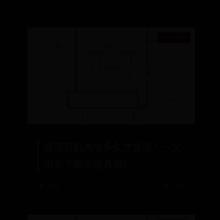
蓝牙耳机充电多久才合适？一文
带你了解充电真相！
📅 06-27
👁️ 8589