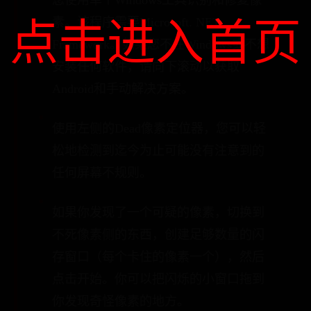
您使用单个Windows工具识别和修复像
素。该程序需要Microsoft. NET
点击进入首页
Framework。如果您不在Windows或不想
安装任何软件，请向下滚动以获取
Android和手动解决方案。
使用左侧的Dead像素定位器，您可以轻
松地检测到迄今为止可能没有注意到的
任何屏幕不规则。
如果你发现了一个可疑的像素，切换到
不死像素侧的东西，创建足够数量的闪
存窗口（每个卡住的像素一个），然后
点击开始。你可以把闪烁的小窗口拖到
你发现奇怪像素的地方。