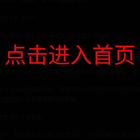
付密码。完成后，即可开通花呗服务。
信用卡开通花呗
张信用卡，可以通过该信用卡来开通花呗服务。
点击进入首页
点击"我的"，进入个人中心界面。然后选择"花呗"，点击
择"信用卡开通花呗"选项。按照提示填写信用卡信息，完
宝会自动进行额度评估，根据你的信用状况判断是否给予
记录的用户更容易获得花呗资格。
淘宝消费开通花呗
用户，并且在淘宝上有过消费记录，也可以通过这些消费