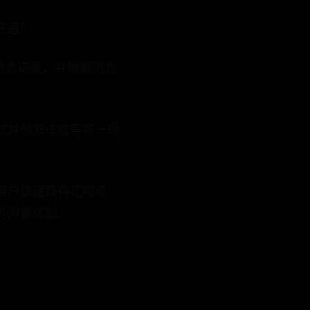
开通"。
消费记录，并根据消费
试其他方法或等待一段
用户快速获得花呗资
的消费体验。