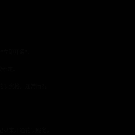
"立即开通"。
成绑定。
花呗资格。通常情况
记录来开通花呗服务。