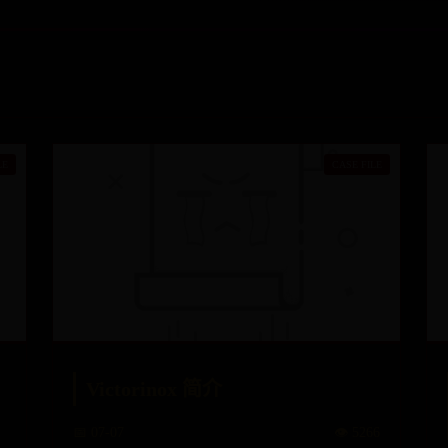
Victorinox 简介
📅 07-07
👁️ 5266