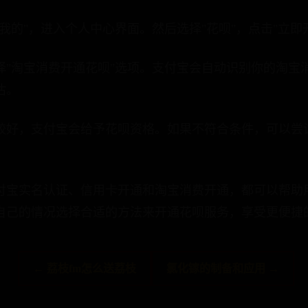
我的"，进入个人中心界面。然后选择"花呗"，点击"立即
择"淘宝消费开通花呗"选项。支付宝会自动识别你的淘宝
估。
较好，支付宝会给予花呗资格。如果不符合条件，可以尝
付宝实名认证、信用卡开通和淘宝消费开通，都可以帮助
自己的情况选择合适的方法来开通花呗服务，享受更便捷
← 荔枝fm怎么送荔枝
氯化镓的制备和应用 →