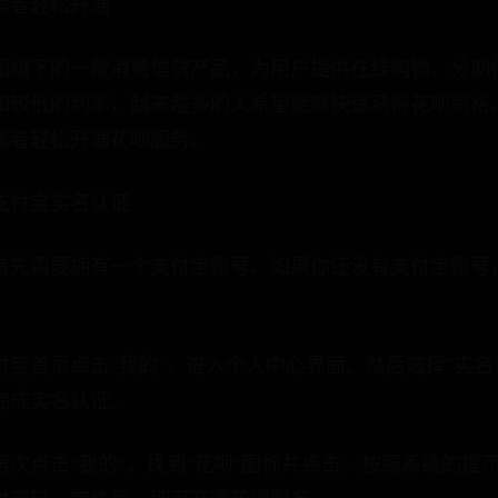
读者轻松开通
团旗下的一款消费信贷产品，为用户提供在线购物、分期
和较低的利率，越来越多的人希望能够快速获得花呗资格
读者轻松开通花呗服务。
支付宝实名认证
首先需要拥有一个支付宝账号。如果你还没有支付宝账号，
宝首页点击"我的"，进入个人中心界面。然后选择"实名
完成实名认证。
次点击"我的"，找到"花呗"图标并点击。按照系统的提