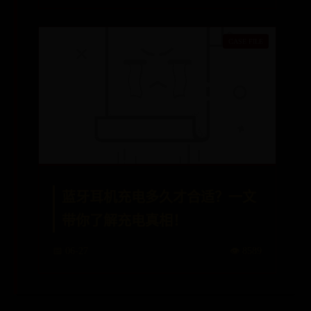
蓝牙耳机充电多久才合适？一文
带你了解充电真相！
📅 06-27
👁️ 8589