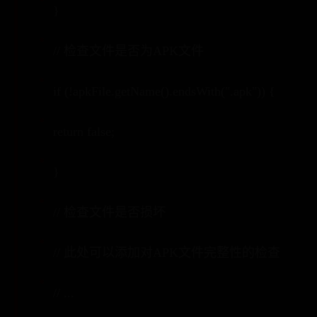
}
// 检查文件是否为APK文件
if (!apkFile.getName().endsWith(".apk")) {
return false;
}
// 检查文件是否损坏
// 此处可以添加对APK文件完整性的检查
// ...