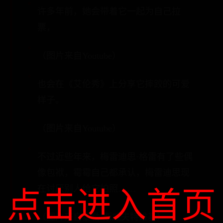
许多年前，她会带着它一起为自己拉
票，
（图片来自Youtube）
也会在《艾伦秀》上分享它摔跤的可爱
样子。
（图片来自Youtube）
不过近些年来，梅雷迪思·格雷有了些偶
像包袱，霉霉自己都承认，梅雷迪思现
在讨厌别人给它拍照……
点击进入首页
（图片来自泰勒·斯威夫特维基）