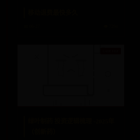
移动退费最快多久
📅 06-27
👁️ 7294
绿叶制药 投资逻辑梳理 -2025年
（创新药）