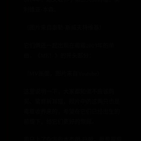
利维亚·本森。
（图片来自泰勒·斯威夫特维基）
它们俩还一起出现在霉霉2019年的单
曲，《ME！》的开头部分：
（MV画面，图片来自Youtube）
这里说明一下，大家都知道不应该购
买、繁育折耳猫，照片中的这两只也是
霉霉收养来的，希望在它们已经出生的
前提下，给它们更好的照顾。
那只上了杂志的本杰明·巴顿，就是霉霉