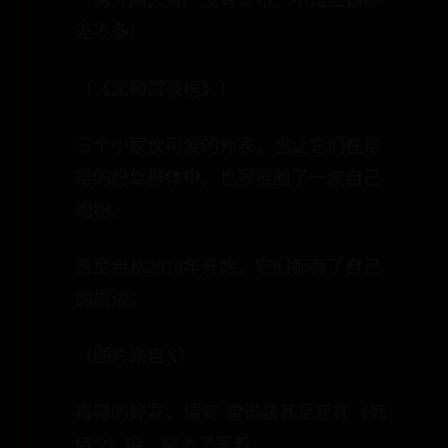
（另外两只财产没有公布，不过应该都
差不多）
（《宠物富豪榜》）
三个小家伙可爱的外表，也让它们在霉
霉的粉丝群体中，也狠狠圈了一波自己
的粉。
甚至自从2018年开始，它们都有了自己
的周边：
（图片来自X）
霉霉的好友，瑞安·雷诺兹甚至还在《死
侍 2》中，穿上了写着