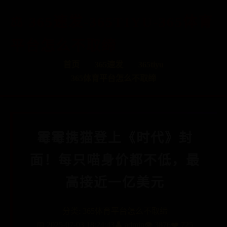
365速发-365TIYU-365体育
平台怎么不取缔
首页
365速发
365tiyu
365体育平台怎么不取缔
霉霉携猫登上《时代》封
面！每只喵身价都不低，最
高接近一亿美元
分类:
365体育平台怎么不取缔
📅 2025-07-03 18:24:43
👤 admin
👁️ 3876
❤️ 725