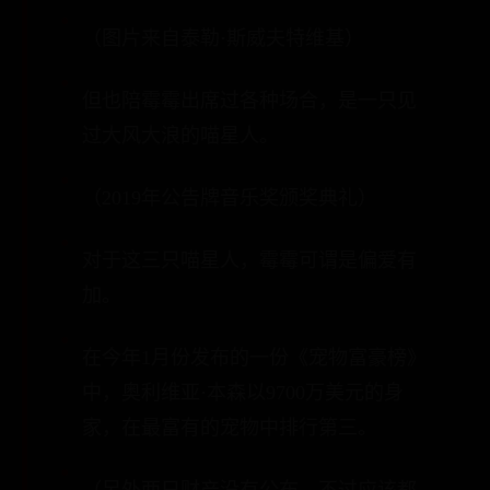
（图片来自泰勒·斯威夫特维基）
但也陪霉霉出席过各种场合，是一只见
过大风大浪的喵星人。
（2019年公告牌音乐奖颁奖典礼）
对于这三只喵星人，霉霉可谓是偏爱有
加。
在今年1月份发布的一份《宠物富豪榜》
中，奥利维亚·本森以9700万美元的身
家，在最富有的宠物中排行第三。