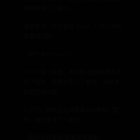
收养的第三只猫了。
说来也巧，它也是在《ME！》的片场与
霉霉相识的。
（图片来自Youtube）
一人一猫一见面，本杰明·巴顿就满意地
呼了起来，霉霉也坠入了爱河，当即决
定把它带回家。
几天后，她就在社交媒体上向粉丝们宣
布，自己家多了个老三：
（图片来自泰勒·斯威夫特维基）