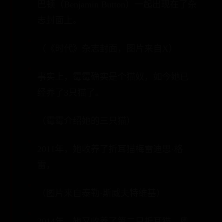
巴顿（Benjamin Button）一起出现在了杂
志封面上。
（《时代》杂志封面，图片来自X）
事实上，霉霉确实是个猫奴，如今她已
经养了3只猫了。
（霉霉介绍她的三只猫）
2011年，她收养了折耳猫梅雷迪思·格
雷，
（图片来自泰勒·斯威夫特维基）
2014年，她又收养了第二只折耳猫，奥