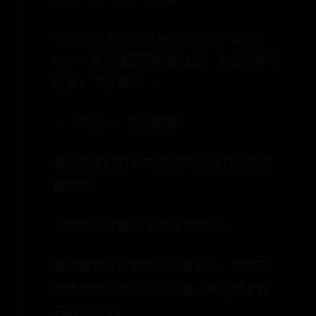
“Olivia & Meredith Best Friends Purrrrr-
Ever（奥利维亚和梅雷迪思，永远的呼噜
好友）”的T恤衫……
（《死侍 2》电影截图）
最后进家门的本杰明·巴顿也有自己的主
题手表。
（图片来自泰勒·斯威夫特维基）
看到霉霉这么爱这三只喵星人，也就不
怪她为什么连拍杂志封面，都要带上自
己的猫猫了。