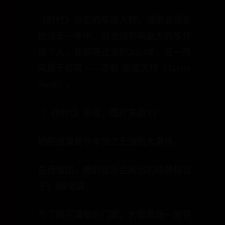
《时代》杂志的年度人物，通常会颁发
给过去一年中，对全球影响最大的事件
或个人，在即将过去的2023年，这一殊
荣属于霉霉——泰勒·斯威夫特（Taylor
Swift）。
（《时代》杂志，图片来自X）
她的巡演是今年当之无愧的大事件。
在西雅图，她的音乐会闹出的动静相当
于2.3级地震；
为了购买演唱会门票，大量歌迷一度导