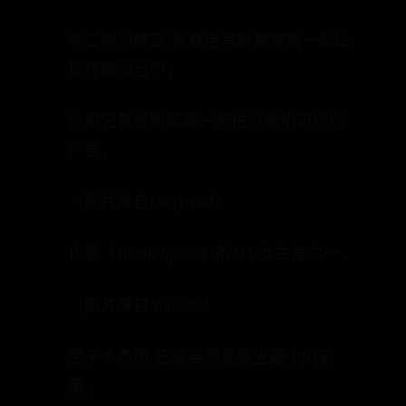
老二奥利维亚·本森经常跟着霉霉一起出
现在镜头当中，
比如它曾经跟霉霉一起拍过健怡可乐的
广告，
（图片来自Dailymail）
也是《Blank Space》的MV女主角之一。
（图片来自Youtube）
至于本杰明·巴顿虽然是家里最小的弟
弟，