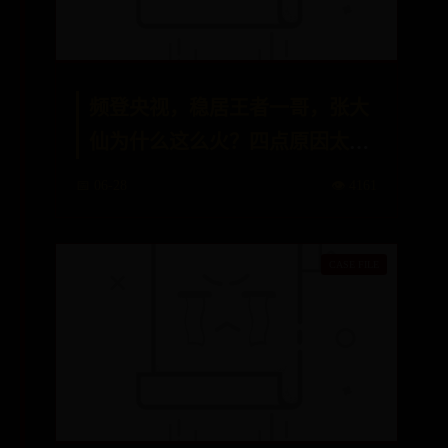
频登央视，稳居王者一哥，张大
仙为什么这么火？四点原因太真
实
📅 06-28
👁️ 4161